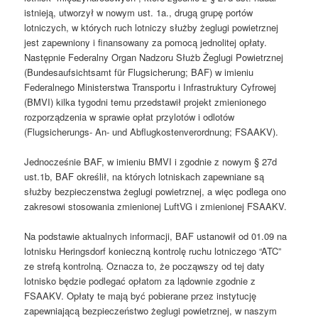
istnieją, utworzył w nowym ust. 1a., drugą grupę portów
lotniczych, w których ruch lotniczy służby żeglugi powietrznej
jest zapewniony i finansowany za pomocą jednolitej opłaty.
Następnie Federalny Organ Nadzoru Służb Żeglugi Powietrznej
(Bundesaufsichtsamt für Flugsicherung; BAF) w imieniu
Federalnego Ministerstwa Transportu i Infrastruktury Cyfrowej
(BMVI) kilka tygodni temu przedstawił projekt zmienionego
rozporządzenia w sprawie opłat przylotów i odlotów
(Flugsicherungs- An- und Abflugkostenverordnung; FSAAKV).
Jednocześnie BAF, w imieniu BMVI i zgodnie z nowym § 27d
ust.1b, BAF określił, na których lotniskach zapewniane są
służby bezpieczenstwa żeglugi powietrznej, a więc podlega ono
zakresowi stosowania zmienionej LuftVG i zmienionej FSAAKV.
Na podstawie aktualnych informacji, BAF ustanowił od 01.09 na
lotnisku Heringsdorf konieczną kontrolę ruchu lotniczego “ATC”
ze strefą kontrolną. Oznacza to, że począwszy od tej daty
lotnisko będzie podlegać opłatom za lądownie zgodnie z
FSAAKV. Opłaty te mają być pobierane przez instytucję
zapewniającą bezpieczeństwo żeglugi powietrznej, w naszym