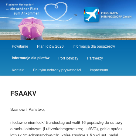
Main
Powitanie
Plan lotów 2026
Informacja dla pasażerów
Skip
Skip
menu
Informacje dla pilotów
Port lotniczy
Partnerzy
to
to
Kontakt
Polityka ochrony prywatności
Impressum
primary
secondary
content
content
FSAAKV
Szanowni Państwo,
niedawno niemiecki Bundestag uchwalił 16 poprawkę do ustawy
o ruchu lotniczym (Luftverkehrsgesetzes; LuftVG), gdzie oprócz
lotnisk “międzynarodowych”, które zgodnie z § 27d ust. nadal