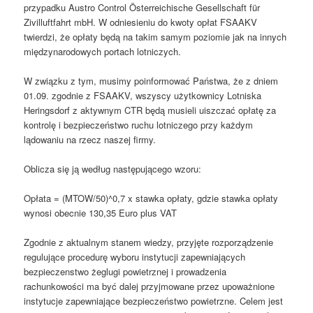
przypadku Austro Control Österreichische Gesellschaft für
Zivilluftfahrt mbH. W odniesieniu do kwoty opłat FSAAKV
twierdzi, że opłaty będą na takim samym poziomie jak na innych
międzynarodowych portach lotniczych.
W związku z tym, musimy poinformować Państwa, że z dniem
01.09. zgodnie z FSAAKV, wszyscy użytkownicy Lotniska
Heringsdorf z aktywnym CTR będą musieli uiszczać opłatę za
kontrolę i bezpieczeństwo ruchu lotniczego przy każdym
lądowaniu na rzecz naszej firmy.
Oblicza się ją według następującego wzoru:
Opłata = (MTOW/50)^0,7 x stawka opłaty, gdzie stawka opłaty
wynosi obecnie 130,35 Euro plus VAT
Zgodnie z aktualnym stanem wiedzy, przyjęte rozporządzenie
regulujące procedurę wyboru instytucji zapewniających
bezpieczenstwo żeglugi powietrznej i prowadzenia
rachunkowości ma być dalej przyjmowane przez upoważnione
instytucje zapewniające bezpieczeństwo powietrzne. Celem jest