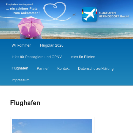
Main
Willkommen
Flugplan 2026
Skip
Skip
menu
Infos für Passagiere und ÖPNV
Infos für Piloten
to
to
Flughafen
Partner
Kontakt
Datenschutzerklärung
primary
secondary
Impressum
content
content
Flughafen