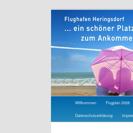
Main
Willkommen
Flugplan 2026
Skip
Skip
menu
Datenschutzerklärung
Impre
to
to
primary
secondary